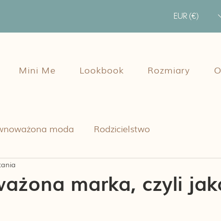
EUR (€)
Mini Me
Lookbook
Rozmiary
O
wnoważona moda
Rodzicielstwo
tania
ażona marka, czyli jak