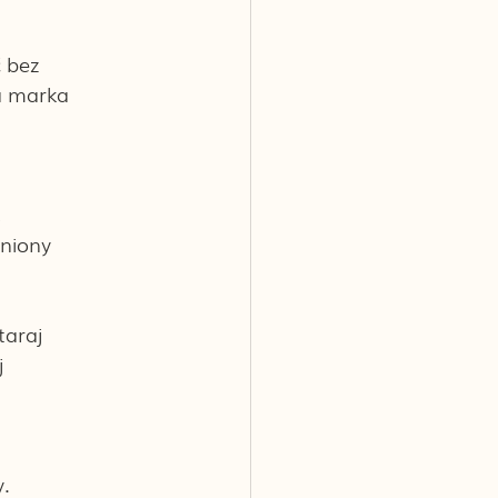
 bez 
a marka 
 
niony 
taraj 
 
. 