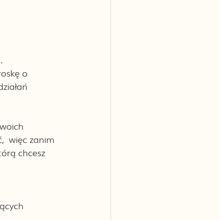
. 
roskę o 
działań 
Twoich 
  więc zanim 
tórą chcesz 
zących 