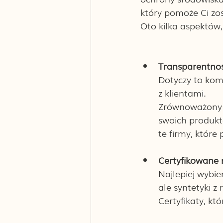
który pomoże Ci z
Oto kilka aspektów
Transparentnoś
Dotyczy to komu
z klientami.
Zrównoważony b
swoich produkt
te firmy, które
Certyfikowane 
Najlepiej wybi
ale syntetyki z 
Certyfikaty, kt