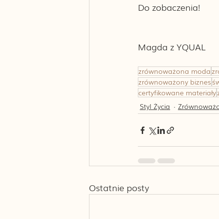
Do zobaczenia!
Magda z YQUAL
zrównoważona moda
z
zrównoważony biznes
ś
certyfikowane materiały
Styl Życia
Zrównoważ
Ostatnie posty