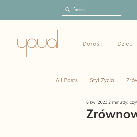
Dorośli
Dzieci
All Posts
Styl Życia
Zró
8 kwi 2023
2 minut(y) czy
Zrównow