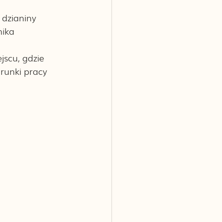
 dzianiny
ika 
scu, gdzie 
runki pracy