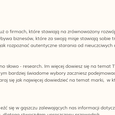
uż o firmach, które stawiają na zrównoważony rozwój
ybywa biznesów, które za swoją misje stawiają sobie t
jak rozpoznać autentyczne starania od nieuczciwych 
o słowo - research. Im więcej dowiesz się na temat 
tym bardziej świadome wybory zaczniesz podejmować,
araj się jak najwięcej dowiedzieć na temat marki,  w k
leźć się w gąszczu zalewających nas informacji dotyc
, dlatego stworzyłam uproszczony przewodnik, 