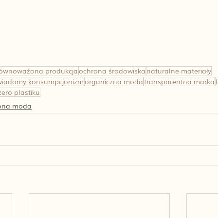
równoważona produkcja
ochrona środowiska
naturalne materiały
wiadomy konsumpcjonizm
organiczna moda
transparentna marka
zero plastiku
ona moda