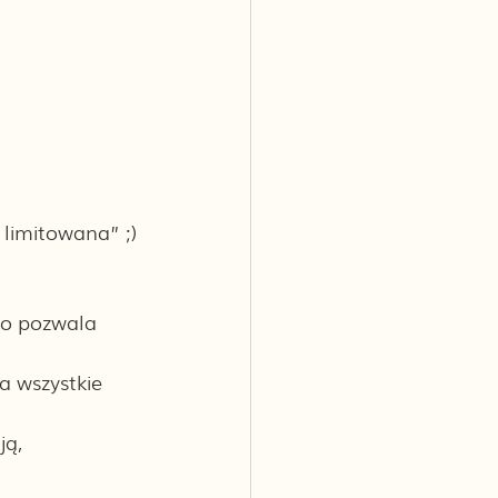
 limitowana” ;)
co pozwala 
 wszystkie 
ą, 