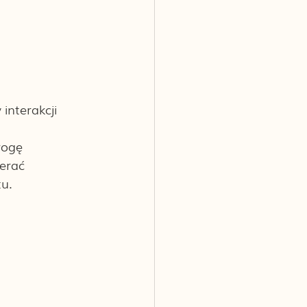
interakcji 
rogę 
erać 
u. 