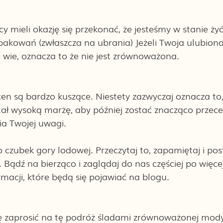
cy mieli okazję się przekonać, że jesteśmy w stanie żyć
pakowań (zwłaszcza na ubrania) Jeżeli Twoja ulubion
e wie, oznacza to że nie jest zrównoważona. 
cen są bardzo kuszące. Niestety zazwyczaj oznacza to,
tał wysoką marżę, aby później zostać znacząco przece
a Twojej uwagi. 
o czubek gory lodowej. Przeczytaj to, zapamiętaj i pos
 Bądź na bierząco i zaglądaj do nas częściej po więcej
macji, które będą się pojawiać na blogu.
się zaprosić na tę podróż śladami zrównoważonej mody