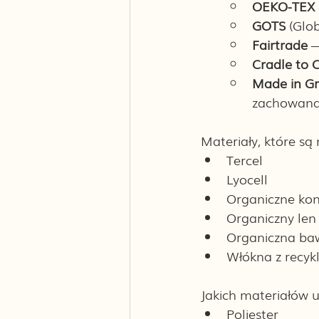
OEKO-TEX
GOTS
 (Glo
Fairtrade 
—
Cradle to 
Made in Gr
zachowana 
Materiały, które są 
Tercel
Lyocell
Organiczne ko
Organiczny len
Organiczna ba
Włókna z recyk
Jakich materiałów 
Poliester