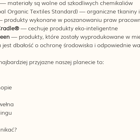
 — materiały są wolne od szkodliwych chemikaliów 
bal Organic Textiles Standard) — organiczne tkaniny i
 produkty wykonane w poszanowaniu praw pracown
Cradle® 
— cechuje produkty eko-inteligentne
een 
— produkty, które zostały wyprodukowane w miej
jest dbałość o ochronę środowiska i odpowiednie wa
najbardziej przyjazne naszej planecie to:
nopie
wełna 
lingu
unikać?