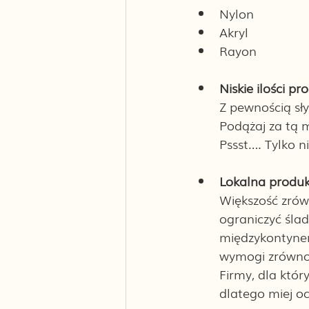
Nylon
Akryl
Rayon 
Niskie ilości p
Z pewnością sły
Podążaj za tą 
Pssst…. Tylko n
Lokalna produk
Większość zrów
ograniczyć ślad
międzykontynen
wymogi zrównow
Firmy, dla któ
dlatego miej oc