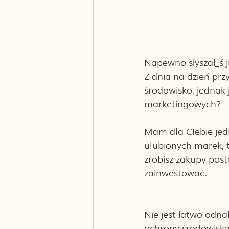
Napewno słyszał_ś j
Z dnia na dzień prz
środowisko, jednak 
marketingowych?
Mam dla CIebie jedn
ulubionych marek, 
zrobisz zakupy post
zainwestować. 
Nie jest łatwo odna
ochrony środowiska