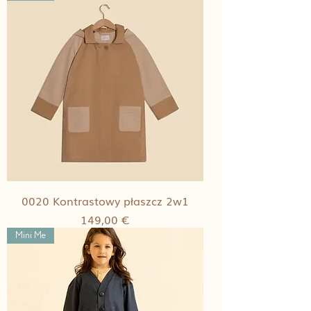
0020 Kontrastowy płaszcz 2w1
Cena
149,00 €
Mini Me