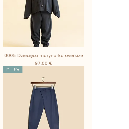
0005 Dziecięca marynarka oversize
Cena
97,00 €
Mini Me