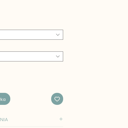
yka
NIA