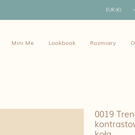
EUR (€)
Mini Me
Lookbook
Rozmiary
O
0019 Tren
kontrast
koła