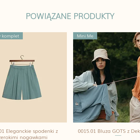
POWIĄZANE PRODUKTY
 komplet
Mini Me
01 Eleganckie spodenki z
0015.01 Bluza GOTS z De
zerokimi nogawkami